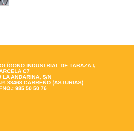
OLÍGONO INDUSTRIAL DE TABAZA I,
ARCELA C7
/ LA ANDARINA, S/N
.P. 33468 CARREÑO (ASTURIAS)
FNO.: 985 50 50 76