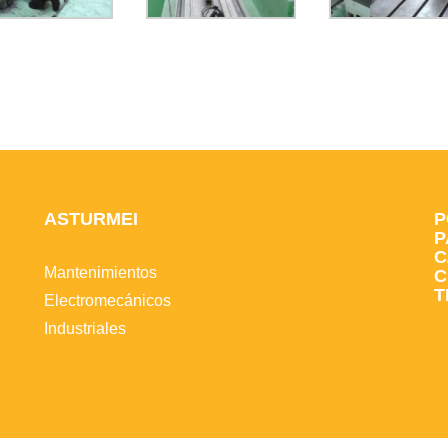
ASTURMEI
P
P
C
Mantenimientos
C
T
Electromecánicos
Industriales