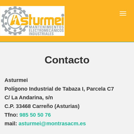
Contacto
Asturmei
Polígono Industrial de Tabaza I, Parcela C7
C/ La Andarina, s/n
C.P. 33468
Carreño (Asturias)
Tfno:
985 50 50 76
mail:
asturmei@montrasacm.es